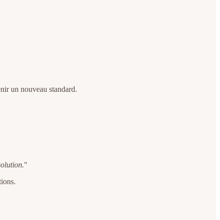
venir un nouveau standard.
.
olution.
"
tions.