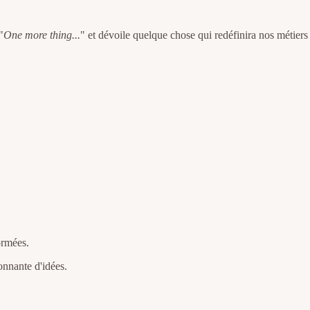
"
One more thing...
" et dévoile quelque chose qui redéfinira nos métiers 
ormées.
lonnante d'idées.