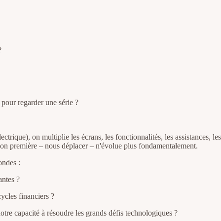
?
pour regarder une série ?
trique), on multiplie les écrans, les fonctionnalités, les assistances, le
tion première – nous déplacer – n'évolue plus fondamentalement.
ondes :
antes ?
cycles financiers ?
tre capacité à résoudre les grands défis technologiques ?