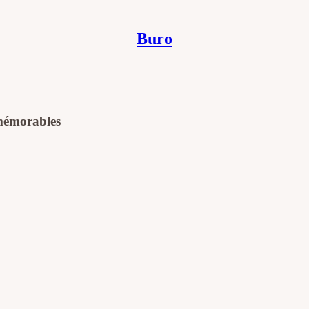
Buro
s mémorables