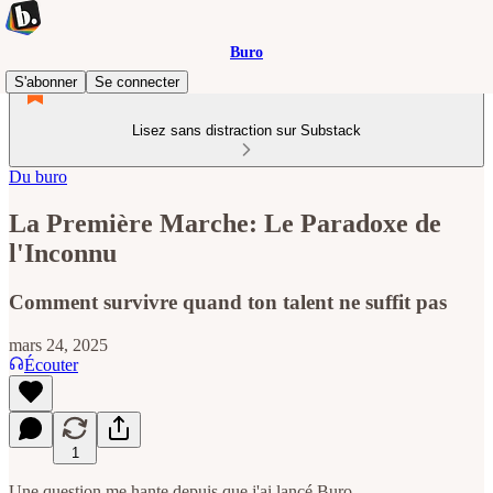
Buro
S'abonner
Se connecter
Lisez sans distraction sur Substack
Du buro
La Première Marche: Le Paradoxe de
l'Inconnu
Comment survivre quand ton talent ne suffit pas
mars 24, 2025
Écouter
1
Une question me hante depuis que j'ai lancé Buro.